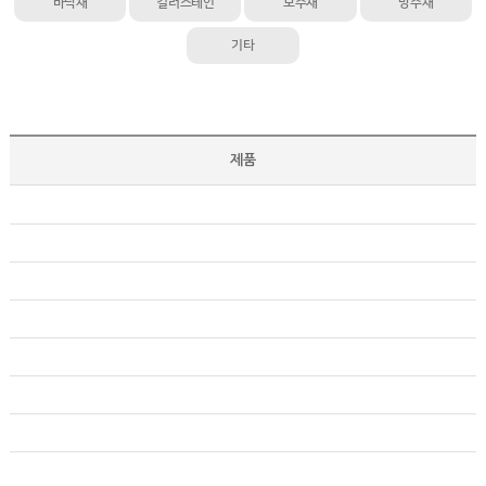
바닥재
컬러스테인
보수재
방수재
기타
제품