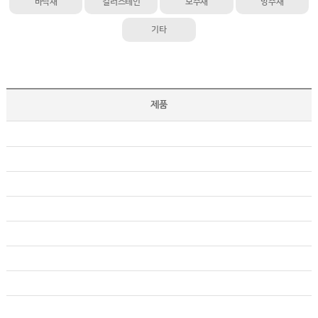
바닥재
컬러스테인
보수재
방수재
기타
제품